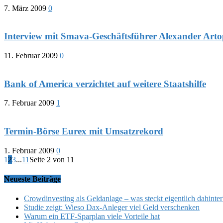
7. März 2009
0
Interview mit Smava-Geschäftsführer Alexander Arto
11. Februar 2009
0
Bank of America verzichtet auf weitere Staatshilfe
7. Februar 2009
1
Termin-Börse Eurex mit Umsatzrekord
1. Februar 2009
0
1
2
3
...
11
Seite 2 von 11
Neueste Beiträge
Crowdinvesting als Geldanlage – was steckt eigentlich dahinter
Studie zeigt: Wieso Dax-Anleger viel Geld verschenken
Warum ein ETF-Sparplan viele Vorteile hat