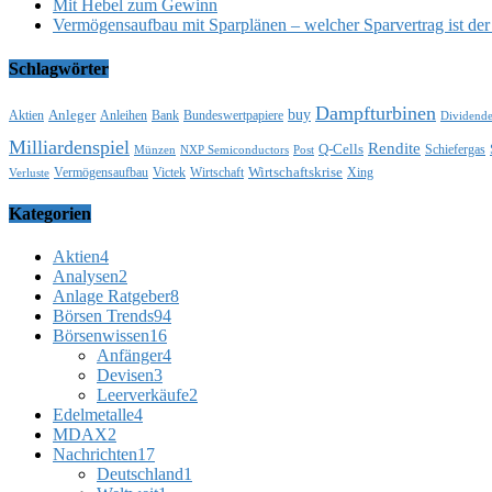
Mit Hebel zum Gewinn
Vermögensaufbau mit Sparplänen – welcher Sparvertrag ist der 
Schlagwörter
Dampfturbinen
buy
Anleger
Aktien
Anleihen
Bank
Bundeswertpapiere
Dividend
Milliardenspiel
Rendite
Q-Cells
Schiefergas
Münzen
NXP Semiconductors
Post
Wirtschaftskrise
Vermögensaufbau
Victek
Wirtschaft
Xing
Verluste
Kategorien
Aktien
4
Analysen
2
Anlage Ratgeber
8
Börsen Trends
94
Börsenwissen
16
Anfänger
4
Devisen
3
Leerverkäufe
2
Edelmetalle
4
MDAX
2
Nachrichten
17
Deutschland
1