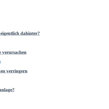
eigentlich dahinter?
e verursachen
ken verringern
anlage?