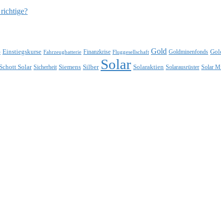
richtige?
Gold
Einstiegskurse
Gol
Finanzkrise
Goldminenfonds
e
Fahrzeugbatterie
Fluggesellschaft
Solar
Schott Solar
Siemens
Silber
Solaraktien
Sicherheit
Solarausrüster
Solar M