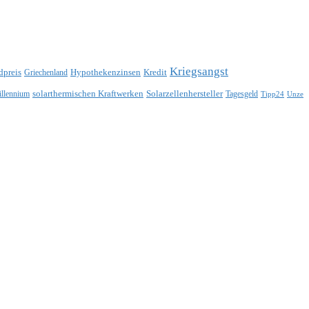
Kriegsangst
dpreis
Hypothekenzinsen
Kredit
Griechenland
solarthermischen Kraftwerken
Solarzellenhersteller
illennium
Tagesgeld
Tipp24
Unze