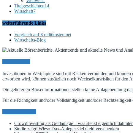
Weltweit
1
Titelgeschichten
14
Wirtschaft
7
weiterführende Links
Vergleich auf Kreditkosten.net
Wirtschafts-Blog
Risikohinweis
Investitionen in Wertpapiere sind mit Risiken verbunden und können 
erworben wird, können zusätzlich noch Wechselkursrisiken für den An
Die gelieferten Börseninformationen stellen keine Anlageberatung dar
Für die Richtigkeit und/oder Vollständigkeit und/oder Rechtzeitigkei
Neueste Beiträge
Crowdinvesting als Geldanlage – was steckt eigentlich dahinter
Studie zeigt: Wieso Dax-Anleger viel Geld verschenken