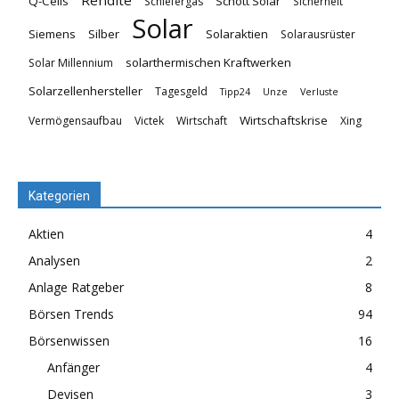
Rendite
Q-Cells
Schott Solar
Schiefergas
Sicherheit
Solar
Siemens
Silber
Solaraktien
Solarausrüster
solarthermischen Kraftwerken
Solar Millennium
Solarzellenhersteller
Tagesgeld
Tipp24
Unze
Verluste
Wirtschaftskrise
Vermögensaufbau
Victek
Wirtschaft
Xing
Kategorien
Aktien
4
Analysen
2
Anlage Ratgeber
8
Börsen Trends
94
Börsenwissen
16
Anfänger
4
Devisen
3