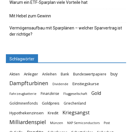
Warum ein ETF-Sparplan viele Vorteile hat
Mit Hebel zum Gewinn
Vermögensaufbau mit Sparplänen – welcher Sparvertrag ist
der richtige?
Schlagwörter
buy
Anleger
Aktien
Anleihen
Bank
Bundeswertpapiere
Dampfturbinen
Einstiegskurse
Dividende
Gold
Finanzkrise
Fahrzeugbatterie
Fluggesellschaft
Goldpreis
Goldminenfonds
Griechenland
Kriegsangst
Hypothekenzinsen
Kredit
Milliardenspiel
Münzen
NXP Semiconductors
Post