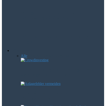
Mologen AG – Aktie könnte die
Erfolgsstory 2016 werden
NXP macht das Zahlen per Handy
möglich
Börsenwissen
Alle
Anfänger
Devisen
Leerverkäufe
Crowdinvesting als Geldanlage – was
steckt eigentlich dahinter?
Diese häufigen Anlagefehler können
Verluste verursachen