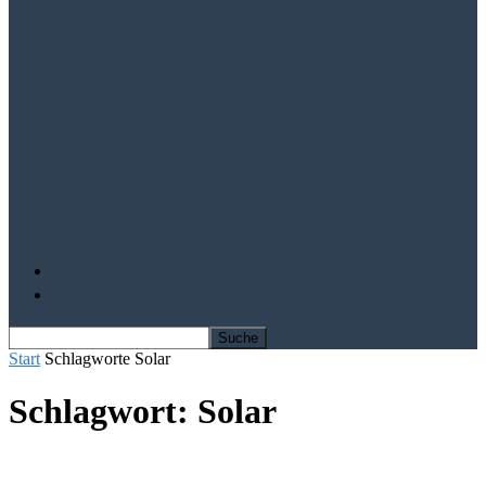
Aktien von Visa und Mastercard im
Aufwind
Mit Solarausrüster-Aktien trotz Krise
profitieren
IQ Power – Die Kursrally kann beginnen
Depot Vergleich
Finanz-Bücher
Start
Schlagworte
Solar
Schlagwort: Solar