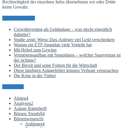
Rechtzeitigkeit der einzelnen Infos übernehmen wir oder Dritte
keine Gewähr.
Neueste Beiträge
Crowdinvesting als Geldanlage – was steckt eigentlich
dahinter?
Studie zeigt: Wieso Dax-Anleger viel Geld verschenken
Warum ein ETF-Sparplan viele Vorteile hat
Mit Hebel zum Gewinn
Vermögensaufbau mit Sparplänen – welcher Sparvertrag ist
der richtige?
Der Brexit und seine Folgen für die Wirtschaft
Diese häufigen Anlagefehler können Verluste verursachen
Die Krise in der Türkei
Kategorien
Aktien
4
Analysen
2
Anlage Ratgeber
8
Börsen Trends
94
Börsenwissen
16
Anfänger
4