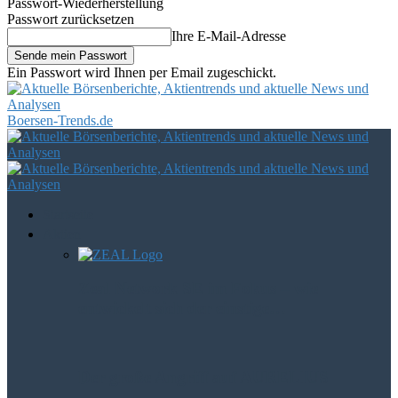
Passwort-Wiederherstellung
Passwort zurücksetzen
Ihre E-Mail-Adresse
Ein Passwort wird Ihnen per Email zugeschickt.
Boersen-Trends.de
Startseite
Aktien
Zeal Network SE im Fokus – wie
entwickelt sich der einstige…
Der große Angriff auf AURELIUS