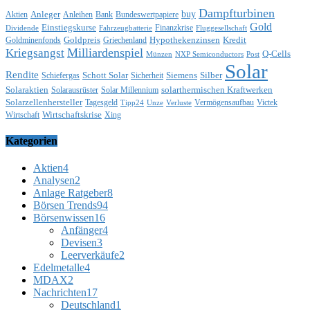
Dampfturbinen
buy
Anleger
Aktien
Anleihen
Bank
Bundeswertpapiere
Gold
Einstiegskurse
Finanzkrise
Dividende
Fahrzeugbatterie
Fluggesellschaft
Goldpreis
Hypothekenzinsen
Kredit
Goldminenfonds
Griechenland
Milliardenspiel
Kriegsangst
Q-Cells
Münzen
NXP Semiconductors
Post
Solar
Rendite
Schott Solar
Siemens
Silber
Schiefergas
Sicherheit
Solaraktien
solarthermischen Kraftwerken
Solarausrüster
Solar Millennium
Solarzellenhersteller
Tagesgeld
Vermögensaufbau
Victek
Tipp24
Unze
Verluste
Wirtschaftskrise
Wirtschaft
Xing
Kategorien
Aktien
4
Analysen
2
Anlage Ratgeber
8
Börsen Trends
94
Börsenwissen
16
Anfänger
4
Devisen
3
Leerverkäufe
2
Edelmetalle
4
MDAX
2
Nachrichten
17
Deutschland
1