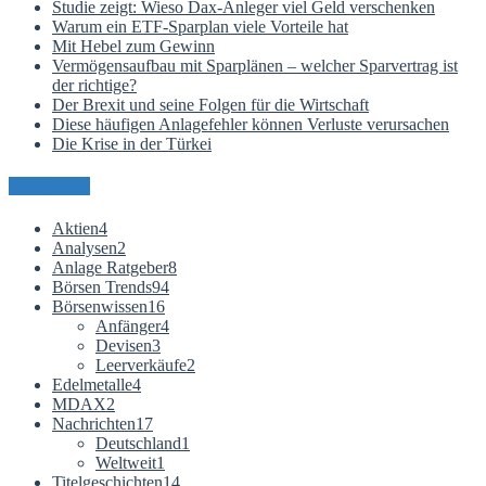
Studie zeigt: Wieso Dax-Anleger viel Geld verschenken
Warum ein ETF-Sparplan viele Vorteile hat
Mit Hebel zum Gewinn
Vermögensaufbau mit Sparplänen – welcher Sparvertrag ist
der richtige?
Der Brexit und seine Folgen für die Wirtschaft
Diese häufigen Anlagefehler können Verluste verursachen
Die Krise in der Türkei
Kategorien
Aktien
4
Analysen
2
Anlage Ratgeber
8
Börsen Trends
94
Börsenwissen
16
Anfänger
4
Devisen
3
Leerverkäufe
2
Edelmetalle
4
MDAX
2
Nachrichten
17
Deutschland
1
Weltweit
1
Titelgeschichten
14