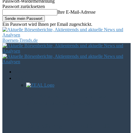
Passwort-Wiederherstellung
Passwort zurücksetzen
Ihre E-Mail-Adresse
Ein Passwort wird Ihnen per Email zugeschickt.
Boersen-Trends.de
Startseite
Aktien
Zeal Network SE im Fokus – wie
entwickelt sich der einstige…
Der große Angriff auf AURELIUS