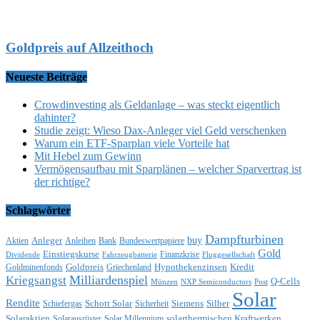
Goldpreis auf Allzeithoch
Neueste Beiträge
Crowdinvesting als Geldanlage – was steckt eigentlich
dahinter?
Studie zeigt: Wieso Dax-Anleger viel Geld verschenken
Warum ein ETF-Sparplan viele Vorteile hat
Mit Hebel zum Gewinn
Vermögensaufbau mit Sparplänen – welcher Sparvertrag ist
der richtige?
Schlagwörter
Dampfturbinen
buy
Anleger
Aktien
Anleihen
Bank
Bundeswertpapiere
Gold
Einstiegskurse
Finanzkrise
Dividende
Fahrzeugbatterie
Fluggesellschaft
Goldpreis
Hypothekenzinsen
Kredit
Goldminenfonds
Griechenland
Milliardenspiel
Kriegsangst
Q-Cells
Münzen
NXP Semiconductors
Post
Solar
Rendite
Schott Solar
Siemens
Silber
Schiefergas
Sicherheit
Solaraktien
solarthermischen Kraftwerken
Solarausrüster
Solar Millennium