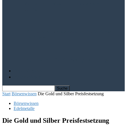
Aktien von Visa und Mastercard im
Aufwind
Mit Solarausrüster-Aktien trotz Krise
profitieren
IQ Power – Die Kursrally kann beginnen
Depot Vergleich
Finanz-Bücher
Start
Börsenwissen
Die Gold und Silber Preisfestsetzung
Börsenwissen
Edelmetalle
Die Gold und Silber Preisfestsetzung