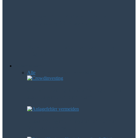
Mologen AG – Aktie könnte die
Erfolgsstory 2016 werden
NXP macht das Zahlen per Handy
möglich
Börsenwissen
Alle
Anfänger
Devisen
Leerverkäufe
Crowdinvesting als Geldanlage – was
steckt eigentlich dahinter?
Diese häufigen Anlagefehler können
Verluste verursachen