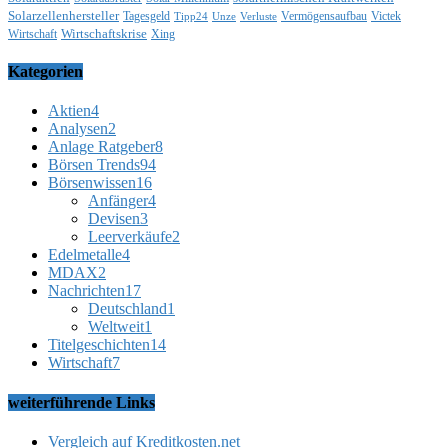
Solarzellenhersteller
Tagesgeld
Vermögensaufbau
Victek
Tipp24
Unze
Verluste
Wirtschaftskrise
Wirtschaft
Xing
Kategorien
Aktien
4
Analysen
2
Anlage Ratgeber
8
Börsen Trends
94
Börsenwissen
16
Anfänger
4
Devisen
3
Leerverkäufe
2
Edelmetalle
4
MDAX
2
Nachrichten
17
Deutschland
1
Weltweit
1
Titelgeschichten
14
Wirtschaft
7
weiterführende Links
Vergleich auf Kreditkosten.net