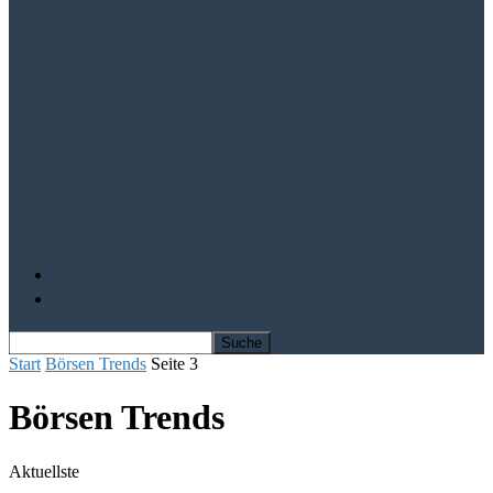
Aktien von Visa und Mastercard im
Aufwind
Mit Solarausrüster-Aktien trotz Krise
profitieren
IQ Power – Die Kursrally kann beginnen
Depot Vergleich
Finanz-Bücher
Start
Börsen Trends
Seite 3
Börsen Trends
Aktuellste