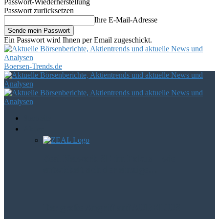
Passwort-Wiederherstellung
Passwort zurücksetzen
Ihre E-Mail-Adresse
Ein Passwort wird Ihnen per Email zugeschickt.
Boersen-Trends.de
Startseite
Aktien
Zeal Network SE im Fokus – wie
entwickelt sich der einstige…
Der große Angriff auf AURELIUS