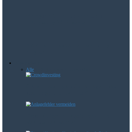
Mologen AG – Aktie könnte die
Erfolgsstory 2016 werden
NXP macht das Zahlen per Handy
möglich
Börsenwissen
Alle
Anfänger
Devisen
Leerverkäufe
Crowdinvesting als Geldanlage – was
steckt eigentlich dahinter?
Diese häufigen Anlagefehler können
Verluste verursachen