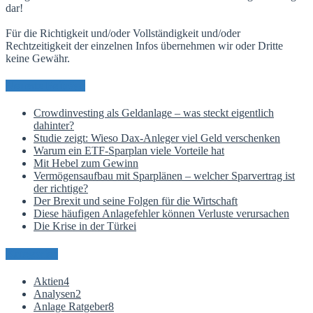
dar!
Für die Richtigkeit und/oder Vollständigkeit und/oder
Rechtzeitigkeit der einzelnen Infos übernehmen wir oder Dritte
keine Gewähr.
Neueste Beiträge
Crowdinvesting als Geldanlage – was steckt eigentlich
dahinter?
Studie zeigt: Wieso Dax-Anleger viel Geld verschenken
Warum ein ETF-Sparplan viele Vorteile hat
Mit Hebel zum Gewinn
Vermögensaufbau mit Sparplänen – welcher Sparvertrag ist
der richtige?
Der Brexit und seine Folgen für die Wirtschaft
Diese häufigen Anlagefehler können Verluste verursachen
Die Krise in der Türkei
Kategorien
Aktien
4
Analysen
2
Anlage Ratgeber
8