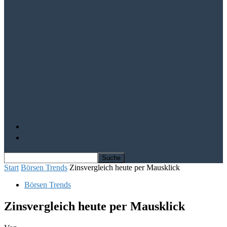
Aktien von Visa und Mastercard im
Aufwind
Mit Solarausrüster-Aktien trotz Krise
profitieren
IQ Power – Die Kursrally kann beginnen
Depot Vergleich
Finanz-Bücher
Start
Börsen Trends
Zinsvergleich heute per Mausklick
Börsen Trends
Zinsvergleich heute per Mausklick