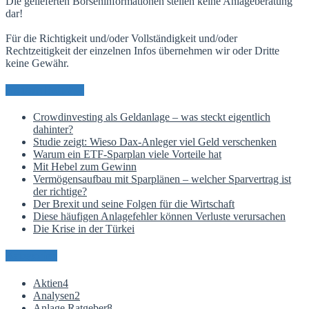
Die gelieferten Börseninformationen stellen keine Anlageberatung
dar!
Für die Richtigkeit und/oder Vollständigkeit und/oder
Rechtzeitigkeit der einzelnen Infos übernehmen wir oder Dritte
keine Gewähr.
Neueste Beiträge
Crowdinvesting als Geldanlage – was steckt eigentlich
dahinter?
Studie zeigt: Wieso Dax-Anleger viel Geld verschenken
Warum ein ETF-Sparplan viele Vorteile hat
Mit Hebel zum Gewinn
Vermögensaufbau mit Sparplänen – welcher Sparvertrag ist
der richtige?
Der Brexit und seine Folgen für die Wirtschaft
Diese häufigen Anlagefehler können Verluste verursachen
Die Krise in der Türkei
Kategorien
Aktien
4
Analysen
2
Anlage Ratgeber
8