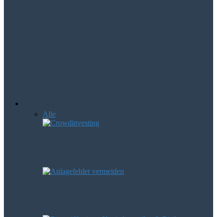
Mologen AG – Aktie könnte die
Erfolgsstory 2016 werden
NXP macht das Zahlen per Handy
möglich
Börsenwissen
Alle
Anfänger
Devisen
Leerverkäufe
Crowdinvesting als Geldanlage – was
steckt eigentlich dahinter?
Diese häufigen Anlagefehler können
Verluste verursachen