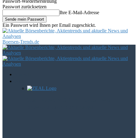
Passwort-Wiederherstellung
Passwort zurücksetzen
Ihre E-Mail-Adresse
Ein Passwort wird Ihnen per Email zugeschickt.
Boersen-Trends.de
Startseite
Aktien
Zeal Network SE im Fokus – wie
entwickelt sich der einstige…
Der große Angriff auf AURELIUS