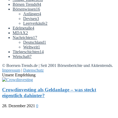
Börsen Trends
94
Börsenwissen
16
Anfänger
4
Devisen
3
Leerverkäufe
2
Edelmetalle
4
MDAX
2
Nachrichten
17
Deutschland
1
Weltweit
1
Titelgeschichten
14
Wirtschaft
7
© Boersen-Trends.de | Seit 2001 Börsenberichte und Aktientrends.
Impressum
|
Datenschutz
Unsere Empfehlung
Crowdinvesting als Geldanlage – was steckt
eigentlich dahinter?
28. Dezember 2021
0