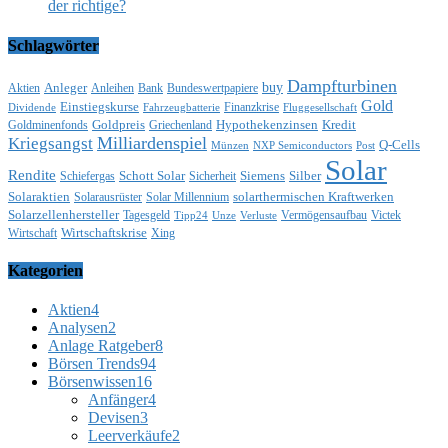
der richtige?
Schlagwörter
Dampfturbinen
buy
Anleger
Aktien
Anleihen
Bank
Bundeswertpapiere
Gold
Einstiegskurse
Finanzkrise
Dividende
Fahrzeugbatterie
Fluggesellschaft
Goldpreis
Hypothekenzinsen
Kredit
Goldminenfonds
Griechenland
Milliardenspiel
Kriegsangst
Q-Cells
Münzen
NXP Semiconductors
Post
Solar
Rendite
Schott Solar
Siemens
Silber
Schiefergas
Sicherheit
Solaraktien
solarthermischen Kraftwerken
Solarausrüster
Solar Millennium
Solarzellenhersteller
Tagesgeld
Vermögensaufbau
Victek
Tipp24
Unze
Verluste
Wirtschaftskrise
Wirtschaft
Xing
Kategorien
Aktien
4
Analysen
2
Anlage Ratgeber
8
Börsen Trends
94
Börsenwissen
16
Anfänger
4
Devisen
3
Leerverkäufe
2