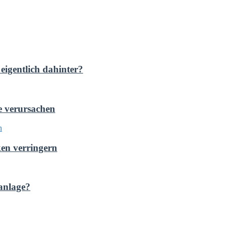
eigentlich dahinter?
e verursachen
ken verringern
anlage?