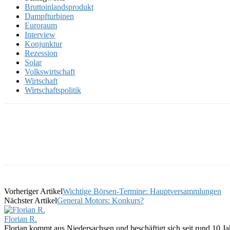
Bruttoinlandsprodukt
Dampfturbinen
Euroraum
Interview
Konjunktur
Rezession
Solar
Volkswirtschaft
Wirtschaft
Wirtschaftspolitik
Vorheriger Artikel
Wichtige Börsen-Termine: Hauptversammlungen
Nächster Artikel
General Motors: Konkurs?
Florian R.
Florian kommt aus Niedersachsen und beschäftigt sich seit rund 10 Jah