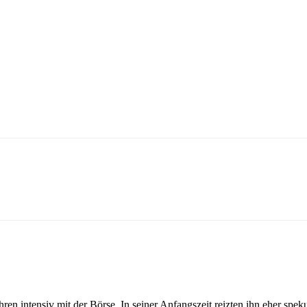
ren intensiv mit der Börse. In seiner Anfangszeit reizten ihn eher spek