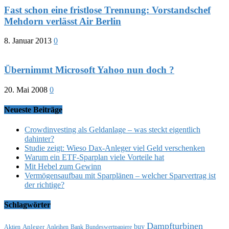
Fast schon eine fristlose Trennung: Vorstandschef
Mehdorn verlässt Air Berlin
8. Januar 2013
0
Übernimmt Microsoft Yahoo nun doch ?
20. Mai 2008
0
Neueste Beiträge
Crowdinvesting als Geldanlage – was steckt eigentlich
dahinter?
Studie zeigt: Wieso Dax-Anleger viel Geld verschenken
Warum ein ETF-Sparplan viele Vorteile hat
Mit Hebel zum Gewinn
Vermögensaufbau mit Sparplänen – welcher Sparvertrag ist
der richtige?
Schlagwörter
Dampfturbinen
buy
Anleger
Aktien
Anleihen
Bank
Bundeswertpapiere