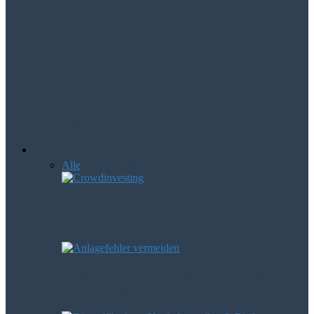
Mologen AG – Aktie könnte die
Erfolgsstory 2016 werden
NXP macht das Zahlen per Handy
möglich
Börsenwissen
Alle
Anfänger
Devisen
Leerverkäufe
Crowdinvesting als Geldanlage – was
steckt eigentlich dahinter?
Diese häufigen Anlagefehler können
Verluste verursachen