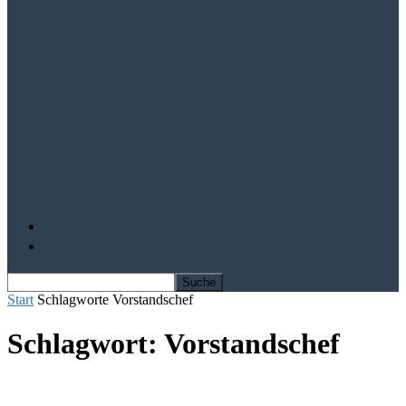
Aktien von Visa und Mastercard im
Aufwind
Mit Solarausrüster-Aktien trotz Krise
profitieren
IQ Power – Die Kursrally kann beginnen
Depot Vergleich
Finanz-Bücher
Start
Schlagworte
Vorstandschef
Schlagwort: Vorstandschef