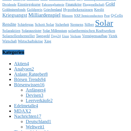
Gold
Einstiegskurse
Finanzkrise
Dividende
Fahrzeugbatterie
Fluggesellschaft
Goldpreis
Hypothekenzinsen
Kredit
Goldminenfonds
Griechenland
Milliardenspiel
Kriegsangst
Q-Cells
Münzen
NXP Semiconductors
Post
Solar
Rendite
Schott Solar
Siemens
Silber
Schiefergas
Sicherheit
Solaraktien
solarthermischen Kraftwerken
Solarausrüster
Solar Millennium
Solarzellenhersteller
Tagesgeld
Vermögensaufbau
Victek
Tipp24
Unze
Verluste
Wirtschaftskrise
Wirtschaft
Xing
Kategorien
Aktien
4
Analysen
2
Anlage Ratgeber
8
Börsen Trends
94
Börsenwissen
16
Anfänger
4
Devisen
3
Leerverkäufe
2
Edelmetalle
4
MDAX
2
Nachrichten
17
Deutschland
1
Weltweit
1