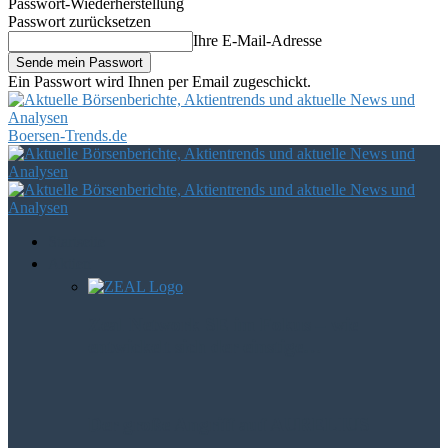
Passwort-Wiederherstellung
Passwort zurücksetzen
Ihre E-Mail-Adresse
Ein Passwort wird Ihnen per Email zugeschickt.
Boersen-Trends.de
Startseite
Aktien
Zeal Network SE im Fokus – wie
entwickelt sich der einstige…
Der große Angriff auf AURELIUS