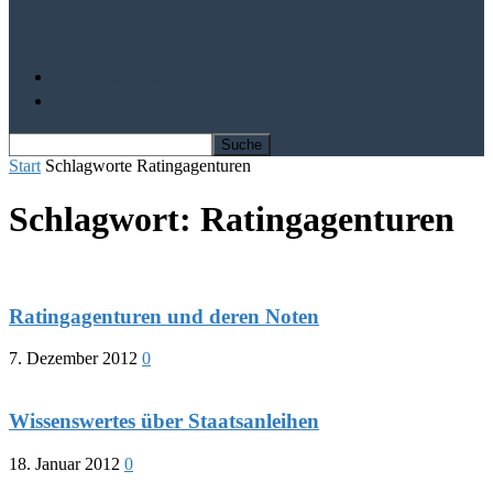
IQ Power – Die Kursrally kann beginnen
Depot Vergleich
Finanz-Bücher
Start
Schlagworte
Ratingagenturen
Schlagwort: Ratingagenturen
Ratingagenturen und deren Noten
7. Dezember 2012
0
Wissenswertes über Staatsanleihen
18. Januar 2012
0