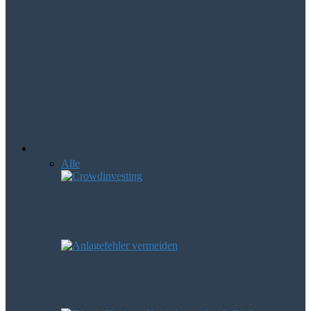
Mologen AG – Aktie könnte die
Erfolgsstory 2016 werden
NXP macht das Zahlen per Handy
möglich
Börsenwissen
Alle
Anfänger
Devisen
Leerverkäufe
Crowdinvesting als Geldanlage – was
steckt eigentlich dahinter?
Diese häufigen Anlagefehler können
Verluste verursachen