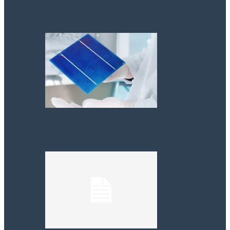
Aktien von Visa und Mastercard im
Aufwind
Mit Solarausrüster-Aktien trotz Krise
profitieren