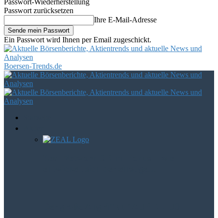
Passwort-Wiederherstellung
Passwort zurücksetzen
Ihre E-Mail-Adresse
Ein Passwort wird Ihnen per Email zugeschickt.
Boersen-Trends.de
Startseite
Aktien
Zeal Network SE im Fokus – wie
entwickelt sich der einstige…
Der große Angriff auf AURELIUS