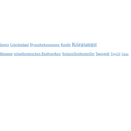
Kriegsangst
dpreis
Hypothekenzinsen
Kredit
Griechenland
solarthermischen Kraftwerken
Solarzellenhersteller
illennium
Tagesgeld
Tipp24
Unze