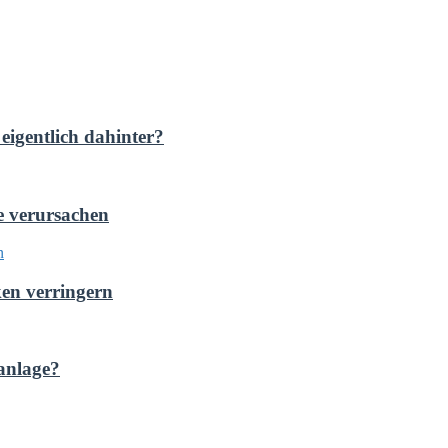
eigentlich dahinter?
e verursachen
ken verringern
anlage?