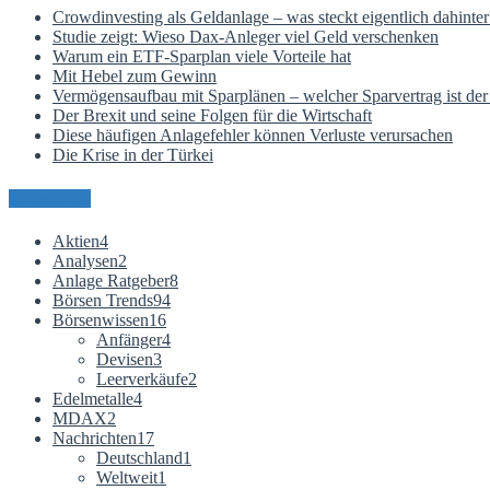
Crowdinvesting als Geldanlage – was steckt eigentlich dahinter
Studie zeigt: Wieso Dax-Anleger viel Geld verschenken
Warum ein ETF-Sparplan viele Vorteile hat
Mit Hebel zum Gewinn
Vermögensaufbau mit Sparplänen – welcher Sparvertrag ist der 
Der Brexit und seine Folgen für die Wirtschaft
Diese häufigen Anlagefehler können Verluste verursachen
Die Krise in der Türkei
Kategorien
Aktien
4
Analysen
2
Anlage Ratgeber
8
Börsen Trends
94
Börsenwissen
16
Anfänger
4
Devisen
3
Leerverkäufe
2
Edelmetalle
4
MDAX
2
Nachrichten
17
Deutschland
1
Weltweit
1