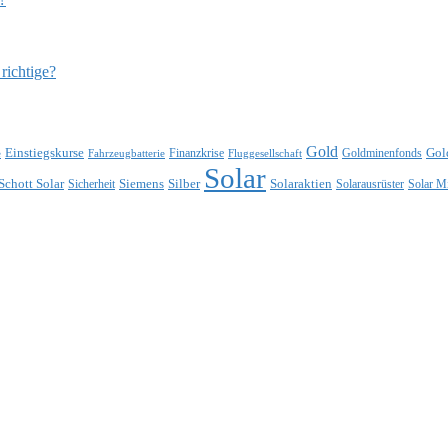
richtige?
Gold
Einstiegskurse
Gol
Finanzkrise
Goldminenfonds
e
Fahrzeugbatterie
Fluggesellschaft
Solar
Schott Solar
Siemens
Silber
Solaraktien
Sicherheit
Solarausrüster
Solar M