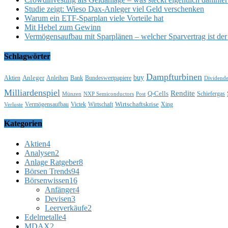
Studie zeigt: Wieso Dax-Anleger viel Geld verschenken
Warum ein ETF-Sparplan viele Vorteile hat
Mit Hebel zum Gewinn
Vermögensaufbau mit Sparplänen – welcher Sparvertrag ist der 
Schlagwörter
Dampfturbinen
buy
Anleger
Aktien
Anleihen
Bank
Bundeswertpapiere
Dividend
Milliardenspiel
Rendite
Q-Cells
Schiefergas
Münzen
NXP Semiconductors
Post
Wirtschaftskrise
Vermögensaufbau
Victek
Wirtschaft
Xing
Verluste
Kategorien
Aktien
4
Analysen
2
Anlage Ratgeber
8
Börsen Trends
94
Börsenwissen
16
Anfänger
4
Devisen
3
Leerverkäufe
2
Edelmetalle
4
MDAX
2