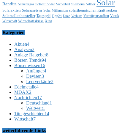
Solar
Rendite
Schott Solar
Siemens
Silber
Schiefergas
Sicherheit
Solaraktien
solarthermischen Kraftwerken
Solarausrüster
Solar Millennium
Solarzellenhersteller
Tagesgeld
Vermögensaufbau
Victek
Tipp24
Unze
Verluste
Wirtschaftskrise
Wirtschaft
Xing
Kategorien
Aktien
4
Analysen
2
Anlage Ratgeber
8
Börsen Trends
94
Börsenwissen
16
Anfänger
4
Devisen
3
Leerverkäufe
2
Edelmetalle
4
MDAX
2
Nachrichten
17
Deutschland
1
Weltweit
1
Titelgeschichten
14
Wirtschaft
7
weiterführende Links