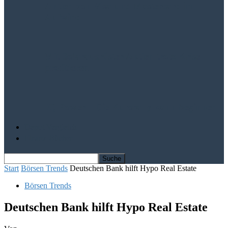
Aktien von Visa und Mastercard im
Aufwind
Mit Solarausrüster-Aktien trotz Krise
profitieren
IQ Power – Die Kursrally kann beginnen
Depot Vergleich
Finanz-Bücher
Start
Börsen Trends
Deutschen Bank hilft Hypo Real Estate
Börsen Trends
Deutschen Bank hilft Hypo Real Estate