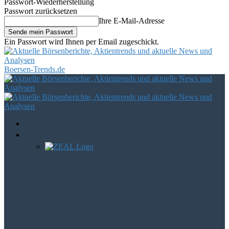
Passwort-Wiederherstellung
Passwort zurücksetzen
Ihre E-Mail-Adresse
Ein Passwort wird Ihnen per Email zugeschickt.
Boersen-Trends.de
Startseite
Aktien
Zeal Network SE im Fokus – wie
entwickelt sich der einstige…
Der große Angriff auf AURELIUS