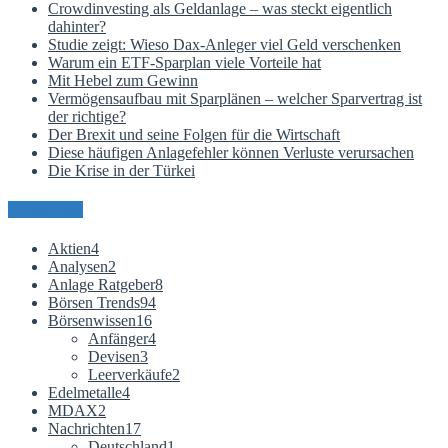
Crowdinvesting als Geldanlage – was steckt eigentlich
dahinter?
Studie zeigt: Wieso Dax-Anleger viel Geld verschenken
Warum ein ETF-Sparplan viele Vorteile hat
Mit Hebel zum Gewinn
Vermögensaufbau mit Sparplänen – welcher Sparvertrag ist
der richtige?
Der Brexit und seine Folgen für die Wirtschaft
Diese häufigen Anlagefehler können Verluste verursachen
Die Krise in der Türkei
Kategorien
Aktien
4
Analysen
2
Anlage Ratgeber
8
Börsen Trends
94
Börsenwissen
16
Anfänger
4
Devisen
3
Leerverkäufe
2
Edelmetalle
4
MDAX
2
Nachrichten
17
Deutschland
1