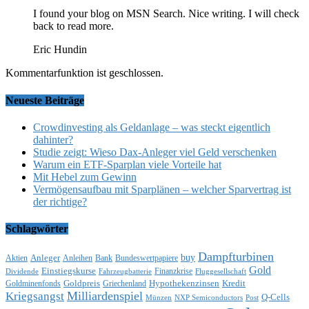
I found your blog on MSN Search. Nice writing. I will check
back to read more.
Eric Hundin
Kommentarfunktion ist geschlossen.
Neueste Beiträge
Crowdinvesting als Geldanlage – was steckt eigentlich
dahinter?
Studie zeigt: Wieso Dax-Anleger viel Geld verschenken
Warum ein ETF-Sparplan viele Vorteile hat
Mit Hebel zum Gewinn
Vermögensaufbau mit Sparplänen – welcher Sparvertrag ist
der richtige?
Schlagwörter
Dampfturbinen
buy
Anleger
Aktien
Anleihen
Bank
Bundeswertpapiere
Gold
Einstiegskurse
Finanzkrise
Dividende
Fahrzeugbatterie
Fluggesellschaft
Goldpreis
Hypothekenzinsen
Kredit
Goldminenfonds
Griechenland
Milliardenspiel
Kriegsangst
Q-Cells
Münzen
NXP Semiconductors
Post