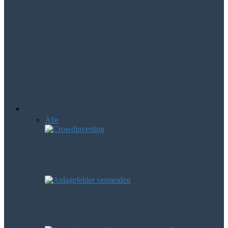
Mologen AG – Aktie könnte die
Erfolgsstory 2016 werden
NXP macht das Zahlen per Handy
möglich
Börsenwissen
Alle
Anfänger
Devisen
Leerverkäufe
Crowdinvesting als Geldanlage – was
steckt eigentlich dahinter?
Diese häufigen Anlagefehler können
Verluste verursachen