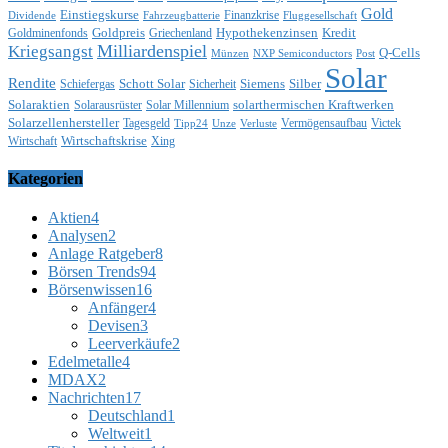
Gold
Einstiegskurse
Finanzkrise
Dividende
Fahrzeugbatterie
Fluggesellschaft
Goldpreis
Hypothekenzinsen
Kredit
Goldminenfonds
Griechenland
Milliardenspiel
Kriegsangst
Q-Cells
Münzen
NXP Semiconductors
Post
Solar
Rendite
Schott Solar
Siemens
Silber
Schiefergas
Sicherheit
Solaraktien
solarthermischen Kraftwerken
Solarausrüster
Solar Millennium
Solarzellenhersteller
Tagesgeld
Vermögensaufbau
Victek
Tipp24
Unze
Verluste
Wirtschaftskrise
Wirtschaft
Xing
Kategorien
Aktien
4
Analysen
2
Anlage Ratgeber
8
Börsen Trends
94
Börsenwissen
16
Anfänger
4
Devisen
3
Leerverkäufe
2
Edelmetalle
4
MDAX
2
Nachrichten
17
Deutschland
1
Weltweit
1