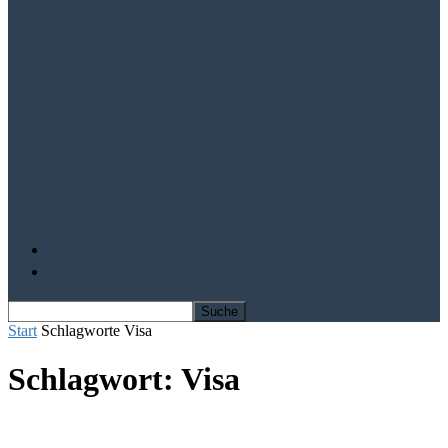
Aktien von Visa und Mastercard im
Aufwind
Mit Solarausrüster-Aktien trotz Krise
profitieren
IQ Power – Die Kursrally kann beginnen
Depot Vergleich
Finanz-Bücher
Start
Schlagworte
Visa
Schlagwort: Visa