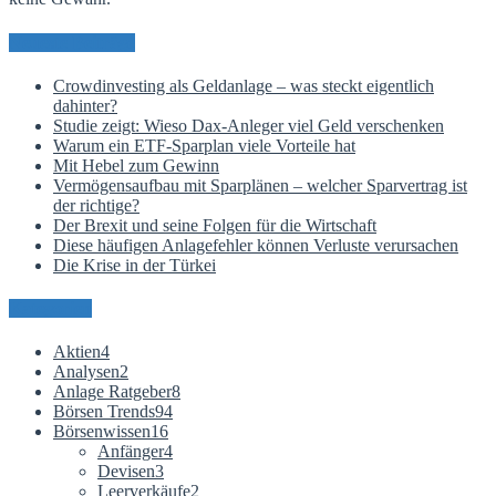
Neueste Beiträge
Crowdinvesting als Geldanlage – was steckt eigentlich
dahinter?
Studie zeigt: Wieso Dax-Anleger viel Geld verschenken
Warum ein ETF-Sparplan viele Vorteile hat
Mit Hebel zum Gewinn
Vermögensaufbau mit Sparplänen – welcher Sparvertrag ist
der richtige?
Der Brexit und seine Folgen für die Wirtschaft
Diese häufigen Anlagefehler können Verluste verursachen
Die Krise in der Türkei
Kategorien
Aktien
4
Analysen
2
Anlage Ratgeber
8
Börsen Trends
94
Börsenwissen
16
Anfänger
4
Devisen
3
Leerverkäufe
2