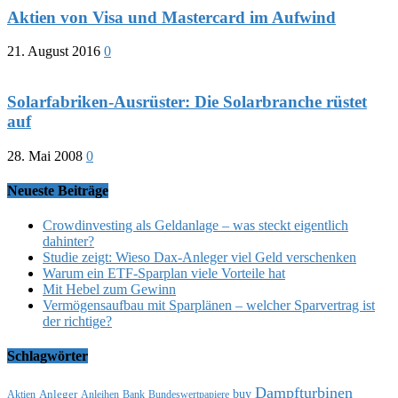
Aktien von Visa und Mastercard im Aufwind
21. August 2016
0
Solarfabriken-Ausrüster: Die Solarbranche rüstet
auf
28. Mai 2008
0
Neueste Beiträge
Crowdinvesting als Geldanlage – was steckt eigentlich
dahinter?
Studie zeigt: Wieso Dax-Anleger viel Geld verschenken
Warum ein ETF-Sparplan viele Vorteile hat
Mit Hebel zum Gewinn
Vermögensaufbau mit Sparplänen – welcher Sparvertrag ist
der richtige?
Schlagwörter
Dampfturbinen
buy
Anleger
Aktien
Anleihen
Bank
Bundeswertpapiere