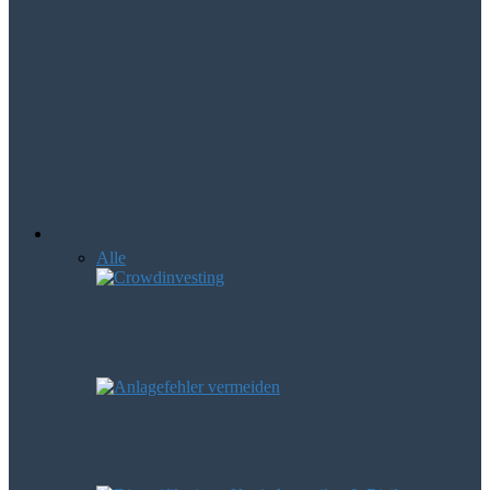
Mologen AG – Aktie könnte die
Erfolgsstory 2016 werden
NXP macht das Zahlen per Handy
möglich
Börsenwissen
Alle
Anfänger
Devisen
Leerverkäufe
Crowdinvesting als Geldanlage – was
steckt eigentlich dahinter?
Diese häufigen Anlagefehler können
Verluste verursachen