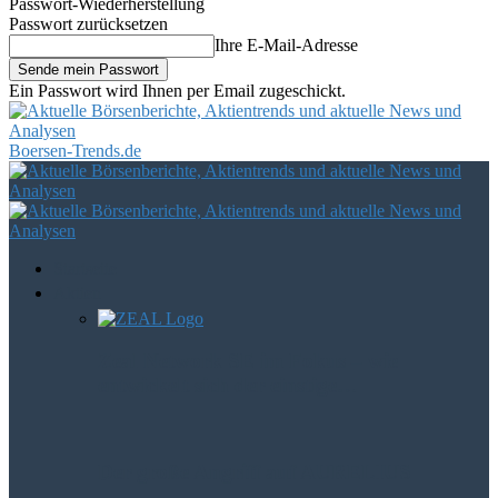
Passwort-Wiederherstellung
Passwort zurücksetzen
Ihre E-Mail-Adresse
Ein Passwort wird Ihnen per Email zugeschickt.
Boersen-Trends.de
Startseite
Aktien
Zeal Network SE im Fokus – wie
entwickelt sich der einstige…
Der große Angriff auf AURELIUS