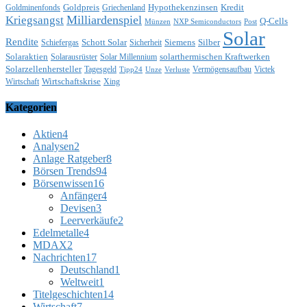
Goldpreis
Hypothekenzinsen
Kredit
Goldminenfonds
Griechenland
Milliardenspiel
Kriegsangst
Q-Cells
Münzen
NXP Semiconductors
Post
Solar
Rendite
Schott Solar
Siemens
Silber
Schiefergas
Sicherheit
Solaraktien
solarthermischen Kraftwerken
Solarausrüster
Solar Millennium
Solarzellenhersteller
Tagesgeld
Vermögensaufbau
Victek
Tipp24
Unze
Verluste
Wirtschaftskrise
Wirtschaft
Xing
Kategorien
Aktien
4
Analysen
2
Anlage Ratgeber
8
Börsen Trends
94
Börsenwissen
16
Anfänger
4
Devisen
3
Leerverkäufe
2
Edelmetalle
4
MDAX
2
Nachrichten
17
Deutschland
1
Weltweit
1
Titelgeschichten
14
Wirtschaft
7