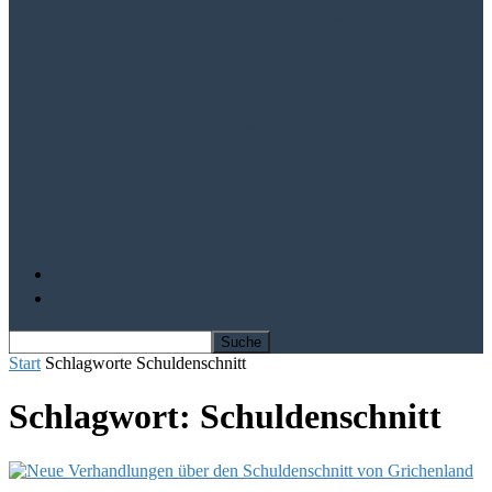
Aktien von Visa und Mastercard im
Aufwind
Mit Solarausrüster-Aktien trotz Krise
profitieren
IQ Power – Die Kursrally kann beginnen
Depot Vergleich
Finanz-Bücher
Start
Schlagworte
Schuldenschnitt
Schlagwort: Schuldenschnitt