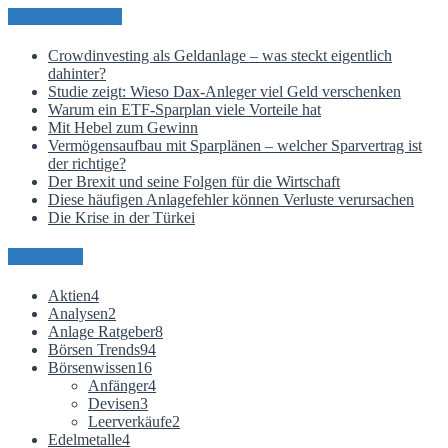
Neueste Beiträge
Crowdinvesting als Geldanlage – was steckt eigentlich
dahinter?
Studie zeigt: Wieso Dax-Anleger viel Geld verschenken
Warum ein ETF-Sparplan viele Vorteile hat
Mit Hebel zum Gewinn
Vermögensaufbau mit Sparplänen – welcher Sparvertrag ist
der richtige?
Der Brexit und seine Folgen für die Wirtschaft
Diese häufigen Anlagefehler können Verluste verursachen
Die Krise in der Türkei
Kategorien
Aktien
4
Analysen
2
Anlage Ratgeber
8
Börsen Trends
94
Börsenwissen
16
Anfänger
4
Devisen
3
Leerverkäufe
2
Edelmetalle
4