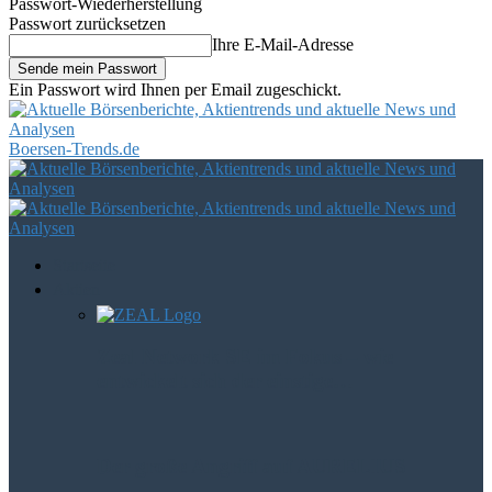
Passwort-Wiederherstellung
Passwort zurücksetzen
Ihre E-Mail-Adresse
Ein Passwort wird Ihnen per Email zugeschickt.
Boersen-Trends.de
Startseite
Aktien
Zeal Network SE im Fokus – wie
entwickelt sich der einstige…
Der große Angriff auf AURELIUS