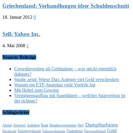
Griechenland: Verhandlungen über Schuldenschnitt
18. Januar 2012
0
Sell: Yahoo Inc.
4. Mai 2008
1
Neueste Beiträge
Crowdinvesting als Geldanlage – was steckt eigentlich
dahinter?
Studie zeigt: Wieso Dax-Anleger viel Geld verschenken
Warum ein ETF-Sparplan viele Vorteile hat
Mit Hebel zum Gewinn
Vermögensaufbau mit Sparplänen – welcher Sparvertrag ist
der richtige?
Schlagwörter
Dampfturbinen
buy
Anleger
Aktien
Anleihen
Bank
Bundeswertpapiere
Gold
Einstiegskurse
Finanzkrise
Dividende
Fahrzeugbatterie
Fluggesellschaft