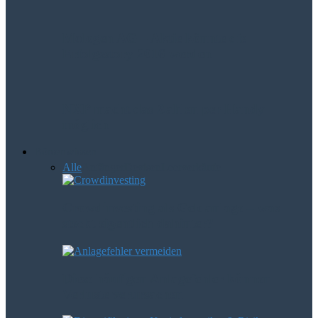
Mologen AG – Aktie könnte die
Erfolgsstory 2016 werden
NXP macht das Zahlen per Handy
möglich
Börsenwissen
Alle
Anfänger
Devisen
Leerverkäufe
Crowdinvesting als Geldanlage – was
steckt eigentlich dahinter?
Diese häufigen Anlagefehler können
Verluste verursachen