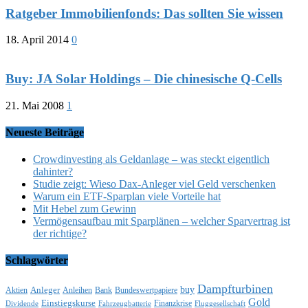
Ratgeber Immobilienfonds: Das sollten Sie wissen
18. April 2014
0
Buy: JA Solar Holdings – Die chinesische Q-Cells
21. Mai 2008
1
Neueste Beiträge
Crowdinvesting als Geldanlage – was steckt eigentlich
dahinter?
Studie zeigt: Wieso Dax-Anleger viel Geld verschenken
Warum ein ETF-Sparplan viele Vorteile hat
Mit Hebel zum Gewinn
Vermögensaufbau mit Sparplänen – welcher Sparvertrag ist
der richtige?
Schlagwörter
Dampfturbinen
buy
Anleger
Aktien
Anleihen
Bank
Bundeswertpapiere
Gold
Einstiegskurse
Finanzkrise
Dividende
Fahrzeugbatterie
Fluggesellschaft