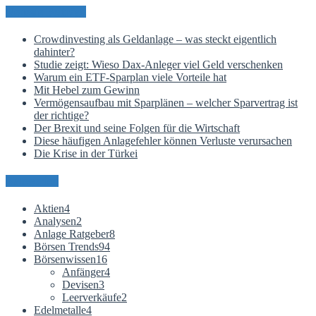
Neueste Beiträge
Crowdinvesting als Geldanlage – was steckt eigentlich
dahinter?
Studie zeigt: Wieso Dax-Anleger viel Geld verschenken
Warum ein ETF-Sparplan viele Vorteile hat
Mit Hebel zum Gewinn
Vermögensaufbau mit Sparplänen – welcher Sparvertrag ist
der richtige?
Der Brexit und seine Folgen für die Wirtschaft
Diese häufigen Anlagefehler können Verluste verursachen
Die Krise in der Türkei
Kategorien
Aktien
4
Analysen
2
Anlage Ratgeber
8
Börsen Trends
94
Börsenwissen
16
Anfänger
4
Devisen
3
Leerverkäufe
2
Edelmetalle
4