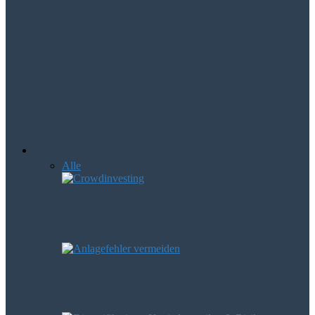
Mologen AG – Aktie könnte die
Erfolgsstory 2016 werden
NXP macht das Zahlen per Handy
möglich
Börsenwissen
Alle
Anfänger
Devisen
Leerverkäufe
Crowdinvesting als Geldanlage – was
steckt eigentlich dahinter?
Diese häufigen Anlagefehler können
Verluste verursachen