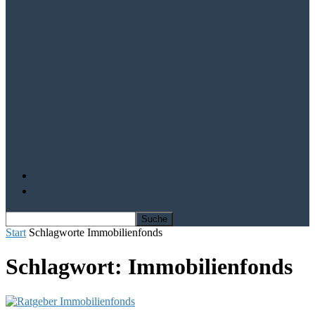
Aktien von Visa und Mastercard im
Aufwind
Mit Solarausrüster-Aktien trotz Krise
profitieren
IQ Power – Die Kursrally kann beginnen
Depot Vergleich
Finanz-Bücher
Start
Schlagworte
Immobilienfonds
Schlagwort: Immobilienfonds