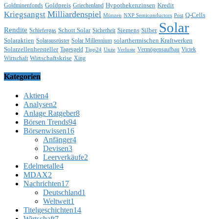
Goldpreis
Hypothekenzinsen
Kredit
Goldminenfonds
Griechenland
Milliardenspiel
Kriegsangst
Q-Cells
Münzen
NXP Semiconductors
Post
Solar
Rendite
Schott Solar
Siemens
Silber
Schiefergas
Sicherheit
Solaraktien
solarthermischen Kraftwerken
Solarausrüster
Solar Millennium
Solarzellenhersteller
Tagesgeld
Vermögensaufbau
Victek
Tipp24
Unze
Verluste
Wirtschaftskrise
Wirtschaft
Xing
Kategorien
Aktien
4
Analysen
2
Anlage Ratgeber
8
Börsen Trends
94
Börsenwissen
16
Anfänger
4
Devisen
3
Leerverkäufe
2
Edelmetalle
4
MDAX
2
Nachrichten
17
Deutschland
1
Weltweit
1
Titelgeschichten
14
Wirtschaft
7