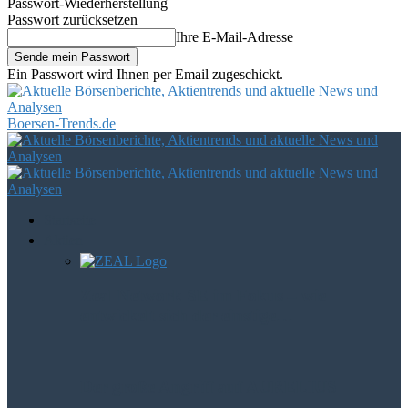
Passwort-Wiederherstellung
Passwort zurücksetzen
Ihre E-Mail-Adresse
Ein Passwort wird Ihnen per Email zugeschickt.
Boersen-Trends.de
Startseite
Aktien
Zeal Network SE im Fokus – wie
entwickelt sich der einstige…
Der große Angriff auf AURELIUS