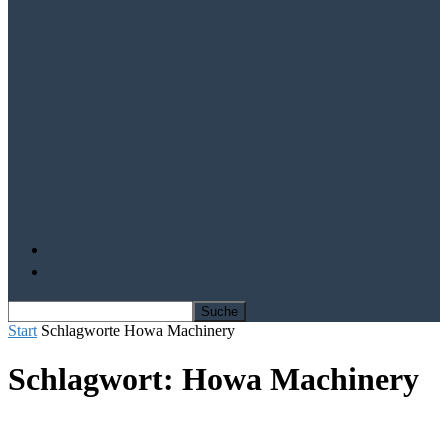
Aktien von Visa und Mastercard im
Aufwind
Mit Solarausrüster-Aktien trotz Krise
profitieren
IQ Power – Die Kursrally kann beginnen
Depot Vergleich
Finanz-Bücher
Start
Schlagworte
Howa Machinery
Schlagwort: Howa Machinery