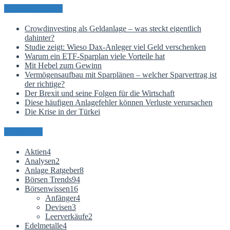
Neueste Beiträge
Crowdinvesting als Geldanlage – was steckt eigentlich
dahinter?
Studie zeigt: Wieso Dax-Anleger viel Geld verschenken
Warum ein ETF-Sparplan viele Vorteile hat
Mit Hebel zum Gewinn
Vermögensaufbau mit Sparplänen – welcher Sparvertrag ist
der richtige?
Der Brexit und seine Folgen für die Wirtschaft
Diese häufigen Anlagefehler können Verluste verursachen
Die Krise in der Türkei
Kategorien
Aktien
4
Analysen
2
Anlage Ratgeber
8
Börsen Trends
94
Börsenwissen
16
Anfänger
4
Devisen
3
Leerverkäufe
2
Edelmetalle
4