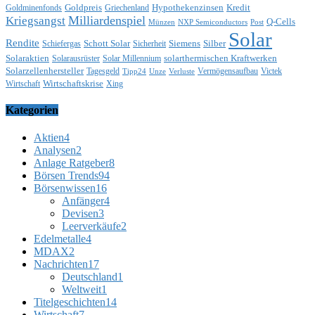
Goldpreis
Hypothekenzinsen
Kredit
Goldminenfonds
Griechenland
Milliardenspiel
Kriegsangst
Q-Cells
Münzen
NXP Semiconductors
Post
Solar
Rendite
Schott Solar
Siemens
Silber
Schiefergas
Sicherheit
Solaraktien
solarthermischen Kraftwerken
Solarausrüster
Solar Millennium
Solarzellenhersteller
Tagesgeld
Vermögensaufbau
Victek
Tipp24
Unze
Verluste
Wirtschaftskrise
Wirtschaft
Xing
Kategorien
Aktien
4
Analysen
2
Anlage Ratgeber
8
Börsen Trends
94
Börsenwissen
16
Anfänger
4
Devisen
3
Leerverkäufe
2
Edelmetalle
4
MDAX
2
Nachrichten
17
Deutschland
1
Weltweit
1
Titelgeschichten
14
Wirtschaft
7