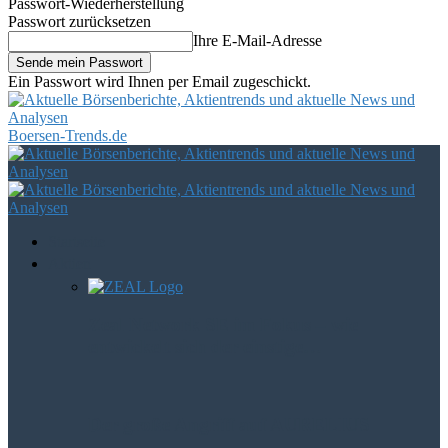
Passwort-Wiederherstellung
Passwort zurücksetzen
Ihre E-Mail-Adresse
Ein Passwort wird Ihnen per Email zugeschickt.
Boersen-Trends.de
Startseite
Aktien
Zeal Network SE im Fokus – wie
entwickelt sich der einstige…
Der große Angriff auf AURELIUS