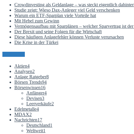
Crowdinvesting als Geldanlage – was steckt eigentlich dahinter
Studie zeigt: Wieso Dax-Anleger viel Geld verschenken
Warum ein ETF-Sparplan viele Vorteile hat
Mit Hebel zum Gewinn
Vermögensaufbau mit Sparplänen – welcher Sparvertrag ist der 
Der Brexit und seine Folgen für die Wirtschaft
Diese häufigen Anlagefehler können Verluste verursachen
Die Krise in der Türkei
Kategorien
Aktien
4
Analysen
2
Anlage Ratgeber
8
Börsen Trends
94
Börsenwissen
16
Anfänger
4
Devisen
3
Leerverkäufe
2
Edelmetalle
4
MDAX
2
Nachrichten
17
Deutschland
1
Weltweit
1