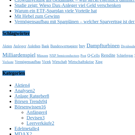
Studie zeigt: Wieso Dax-Anleger viel Geld verschenken
Warum ein ETF-Sparplan viele Vorteile hat
Mit Hebel zum Gewinn
Vermögensaufbau mit Sparplänen – welcher Sparvertrag ist der 
Schlagwörter
Dampfturbinen
buy
Anleger
Aktien
Anleihen
Bank
Bundeswertpapiere
Dividend
Milliardenspiel
Rendite
Q-Cells
Schiefergas
Münzen
NXP Semiconductors
Post
Wirtschaftskrise
Vermögensaufbau
Victek
Wirtschaft
Xing
Verluste
Kategorien
Aktien
4
Analysen
2
Anlage Ratgeber
8
Börsen Trends
94
Börsenwissen
16
Anfänger
4
Devisen
3
Leerverkäufe
2
Edelmetalle
4
MDAX
2