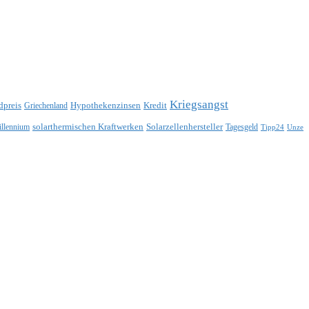
Kriegsangst
dpreis
Hypothekenzinsen
Kredit
Griechenland
solarthermischen Kraftwerken
Solarzellenhersteller
illennium
Tagesgeld
Tipp24
Unze