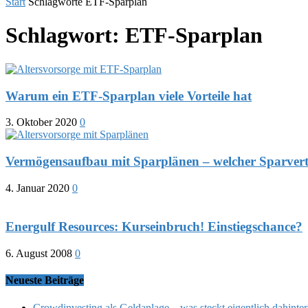
Start
Schlagworte
ETF-Sparplan
Schlagwort: ETF-Sparplan
Warum ein ETF-Sparplan viele Vorteile hat
3. Oktober 2020
0
Vermögensaufbau mit Sparplänen – welcher Sparvertra
4. Januar 2020
0
Energulf Resources: Kurseinbruch! Einstiegschance?
6. August 2008
0
Neueste Beiträge
Crowdinvesting als Geldanlage – was steckt eigentlich dahinter