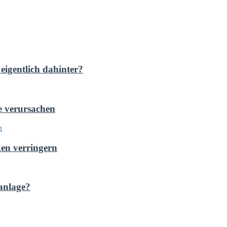
eigentlich dahinter?
e verursachen
ken verringern
anlage?