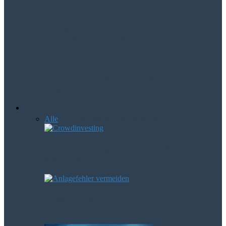
Mologen AG – Aktie könnte die
Erfolgsstory 2016 werden
NXP macht das Zahlen per Handy
möglich
Börsenwissen
Alle
Anfänger
Devisen
Leerverkäufe
Crowdinvesting als Geldanlage – was
steckt eigentlich dahinter?
Diese häufigen Anlagefehler können
Verluste verursachen