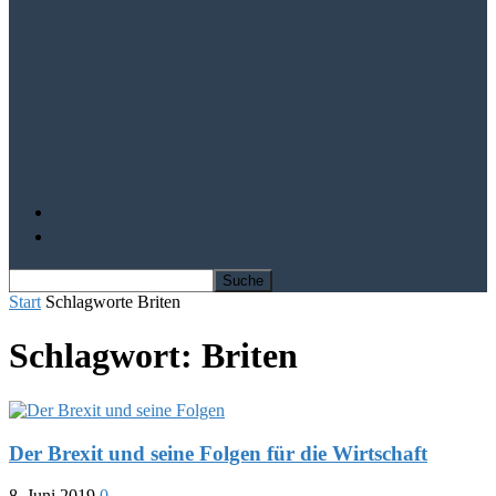
Mit Solarausrüster-Aktien trotz Krise
profitieren
IQ Power – Die Kursrally kann beginnen
Depot Vergleich
Finanz-Bücher
Start
Schlagworte
Briten
Schlagwort: Briten
Der Brexit und seine Folgen für die Wirtschaft
8. Juni 2019
0