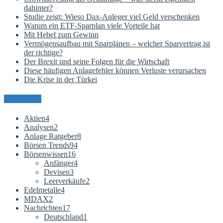
dahinter?
Studie zeigt: Wieso Dax-Anleger viel Geld verschenken
Warum ein ETF-Sparplan viele Vorteile hat
Mit Hebel zum Gewinn
Vermögensaufbau mit Sparplänen – welcher Sparvertrag ist
der richtige?
Der Brexit und seine Folgen für die Wirtschaft
Diese häufigen Anlagefehler können Verluste verursachen
Die Krise in der Türkei
Kategorien
Aktien
4
Analysen
2
Anlage Ratgeber
8
Börsen Trends
94
Börsenwissen
16
Anfänger
4
Devisen
3
Leerverkäufe
2
Edelmetalle
4
MDAX
2
Nachrichten
17
Deutschland
1