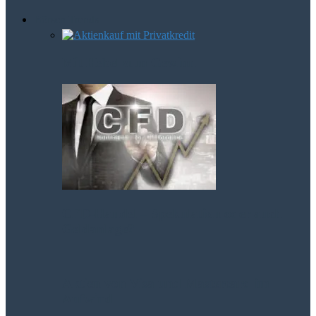
Börsen Trends
Mit Hebel zum Gewinn
CFD-Handel – Spekulation oder auch
Geldanlage?
Aktien von Visa und Mastercard im
Aufwind