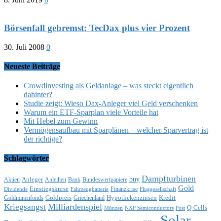
Börsenfall gebremst: TecDax plus vier Prozent
30. Juli 2008
0
Neueste Beiträge
Crowdinvesting als Geldanlage – was steckt eigentlich
dahinter?
Studie zeigt: Wieso Dax-Anleger viel Geld verschenken
Warum ein ETF-Sparplan viele Vorteile hat
Mit Hebel zum Gewinn
Vermögensaufbau mit Sparplänen – welcher Sparvertrag ist
der richtige?
Schlagwörter
Dampfturbinen
buy
Anleger
Aktien
Anleihen
Bank
Bundeswertpapiere
Gold
Einstiegskurse
Finanzkrise
Dividende
Fahrzeugbatterie
Fluggesellschaft
Goldpreis
Hypothekenzinsen
Kredit
Goldminenfonds
Griechenland
Milliardenspiel
Kriegsangst
Q-Cells
Münzen
NXP Semiconductors
Post
Solar