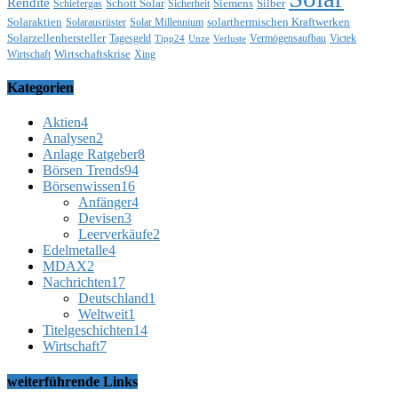
Rendite
Schott Solar
Siemens
Silber
Schiefergas
Sicherheit
Solaraktien
solarthermischen Kraftwerken
Solarausrüster
Solar Millennium
Solarzellenhersteller
Tagesgeld
Vermögensaufbau
Victek
Tipp24
Unze
Verluste
Wirtschaftskrise
Wirtschaft
Xing
Kategorien
Aktien
4
Analysen
2
Anlage Ratgeber
8
Börsen Trends
94
Börsenwissen
16
Anfänger
4
Devisen
3
Leerverkäufe
2
Edelmetalle
4
MDAX
2
Nachrichten
17
Deutschland
1
Weltweit
1
Titelgeschichten
14
Wirtschaft
7
weiterführende Links