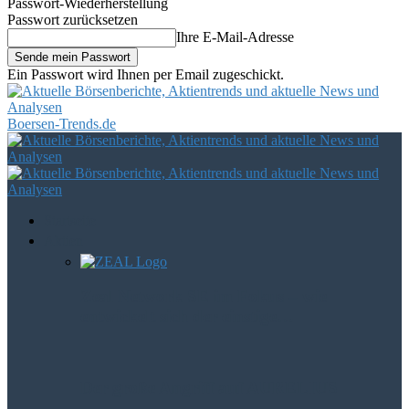
Passwort-Wiederherstellung
Passwort zurücksetzen
Ihre E-Mail-Adresse
Ein Passwort wird Ihnen per Email zugeschickt.
Boersen-Trends.de
Startseite
Aktien
Zeal Network SE im Fokus – wie
entwickelt sich der einstige…
Der große Angriff auf AURELIUS