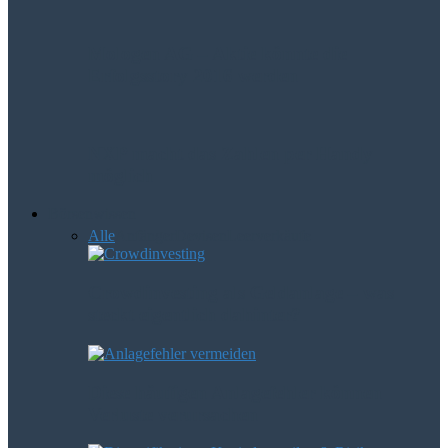
Mologen AG – Aktie könnte die
Erfolgsstory 2016 werden
NXP macht das Zahlen per Handy
möglich
Börsenwissen
Alle
Anfänger
Devisen
Leerverkäufe
Crowdinvesting als Geldanlage – was
steckt eigentlich dahinter?
Diese häufigen Anlagefehler können
Verluste verursachen