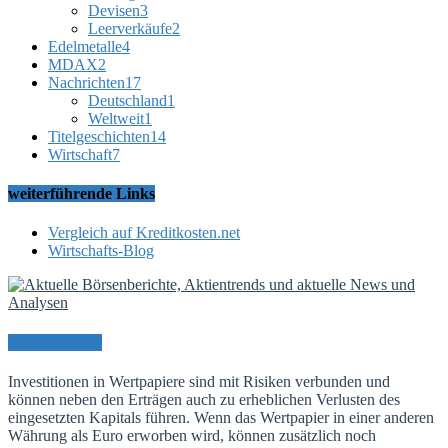
Devisen
3
Leerverkäufe
2
Edelmetalle
4
MDAX
2
Nachrichten
17
Deutschland
1
Weltweit
1
Titelgeschichten
14
Wirtschaft
7
weiterführende Links
Vergleich auf Kreditkosten.net
Wirtschafts-Blog
Risikohinweis
Investitionen in Wertpapiere sind mit Risiken verbunden und
können neben den Erträgen auch zu erheblichen Verlusten des
eingesetzten Kapitals führen. Wenn das Wertpapier in einer anderen
Währung als Euro erworben wird, können zusätzlich noch