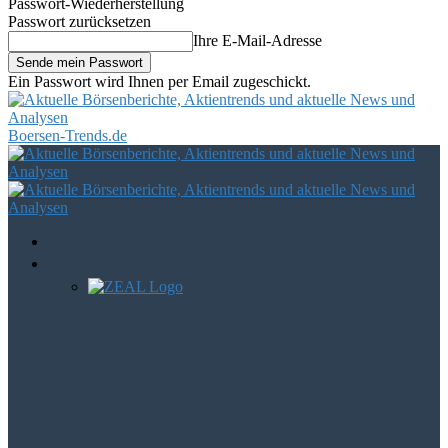
Passwort-Wiederherstellung
Passwort zurücksetzen
Ihre E-Mail-Adresse
Ein Passwort wird Ihnen per Email zugeschickt.
Boersen-Trends.de
Startseite
Aktien
Zeal Network SE im Fokus – wie
entwickelt sich der einstige…
Der große Angriff auf AURELIUS