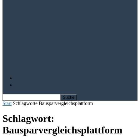
Aktien von Visa und Mastercard im
Aufwind
Mit Solarausrüster-Aktien trotz Krise
profitieren
IQ Power – Die Kursrally kann beginnen
Depot Vergleich
Finanz-Bücher
Start
Schlagworte
Bausparvergleichsplattform
Schlagwort:
Bausparvergleichsplattform