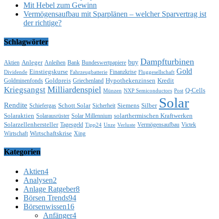
Mit Hebel zum Gewinn
Vermögensaufbau mit Sparplänen – welcher Sparvertrag ist
der richtige?
Schlagwörter
Dampfturbinen
buy
Anleger
Aktien
Anleihen
Bank
Bundeswertpapiere
Gold
Einstiegskurse
Finanzkrise
Dividende
Fahrzeugbatterie
Fluggesellschaft
Goldpreis
Hypothekenzinsen
Kredit
Goldminenfonds
Griechenland
Milliardenspiel
Kriegsangst
Q-Cells
Münzen
NXP Semiconductors
Post
Solar
Rendite
Schott Solar
Siemens
Silber
Schiefergas
Sicherheit
Solaraktien
solarthermischen Kraftwerken
Solarausrüster
Solar Millennium
Solarzellenhersteller
Tagesgeld
Vermögensaufbau
Victek
Tipp24
Unze
Verluste
Wirtschaftskrise
Wirtschaft
Xing
Kategorien
Aktien
4
Analysen
2
Anlage Ratgeber
8
Börsen Trends
94
Börsenwissen
16
Anfänger
4