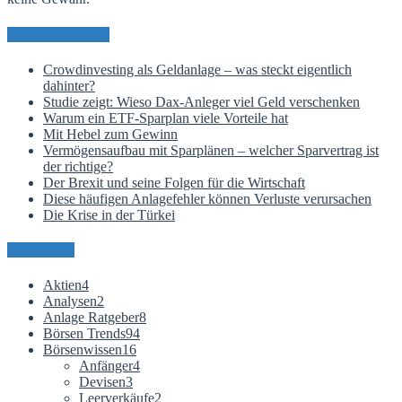
Neueste Beiträge
Crowdinvesting als Geldanlage – was steckt eigentlich
dahinter?
Studie zeigt: Wieso Dax-Anleger viel Geld verschenken
Warum ein ETF-Sparplan viele Vorteile hat
Mit Hebel zum Gewinn
Vermögensaufbau mit Sparplänen – welcher Sparvertrag ist
der richtige?
Der Brexit und seine Folgen für die Wirtschaft
Diese häufigen Anlagefehler können Verluste verursachen
Die Krise in der Türkei
Kategorien
Aktien
4
Analysen
2
Anlage Ratgeber
8
Börsen Trends
94
Börsenwissen
16
Anfänger
4
Devisen
3
Leerverkäufe
2