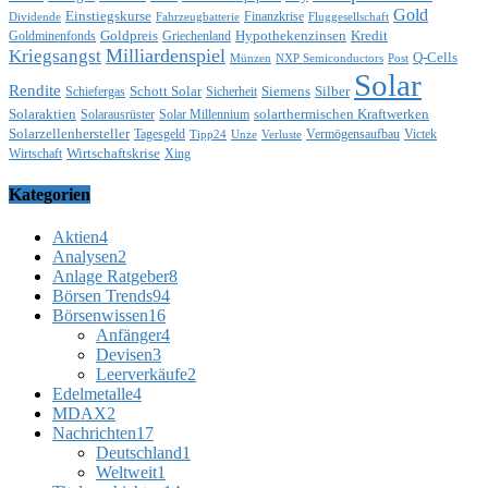
Gold
Einstiegskurse
Finanzkrise
Dividende
Fahrzeugbatterie
Fluggesellschaft
Goldpreis
Hypothekenzinsen
Kredit
Goldminenfonds
Griechenland
Milliardenspiel
Kriegsangst
Q-Cells
Münzen
NXP Semiconductors
Post
Solar
Rendite
Schott Solar
Siemens
Silber
Schiefergas
Sicherheit
Solaraktien
solarthermischen Kraftwerken
Solarausrüster
Solar Millennium
Solarzellenhersteller
Tagesgeld
Vermögensaufbau
Victek
Tipp24
Unze
Verluste
Wirtschaftskrise
Wirtschaft
Xing
Kategorien
Aktien
4
Analysen
2
Anlage Ratgeber
8
Börsen Trends
94
Börsenwissen
16
Anfänger
4
Devisen
3
Leerverkäufe
2
Edelmetalle
4
MDAX
2
Nachrichten
17
Deutschland
1
Weltweit
1