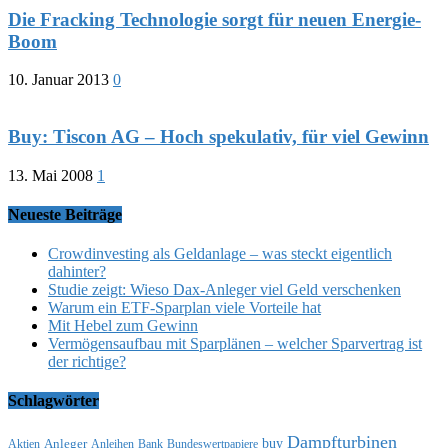
Die Fracking Technologie sorgt für neuen Energie-
Boom
10. Januar 2013
0
Buy: Tiscon AG – Hoch spekulativ, für viel Gewinn
13. Mai 2008
1
Neueste Beiträge
Crowdinvesting als Geldanlage – was steckt eigentlich
dahinter?
Studie zeigt: Wieso Dax-Anleger viel Geld verschenken
Warum ein ETF-Sparplan viele Vorteile hat
Mit Hebel zum Gewinn
Vermögensaufbau mit Sparplänen – welcher Sparvertrag ist
der richtige?
Schlagwörter
Dampfturbinen
buy
Anleger
Aktien
Anleihen
Bank
Bundeswertpapiere