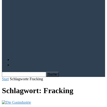
Aktien von Visa und Mastercard im
Aufwind
Mit Solarausrüster-Aktien trotz Krise
profitieren
IQ Power – Die Kursrally kann beginnen
Depot Vergleich
Finanz-Bücher
Start
Schlagworte
Fracking
Schlagwort: Fracking