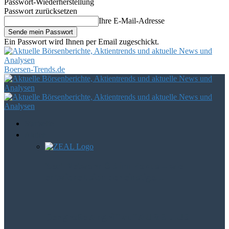
Passwort-Wiederherstellung
Passwort zurücksetzen
Ihre E-Mail-Adresse
Ein Passwort wird Ihnen per Email zugeschickt.
Boersen-Trends.de
Startseite
Aktien
Zeal Network SE im Fokus – wie
entwickelt sich der einstige…
Der große Angriff auf AURELIUS