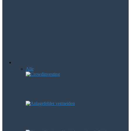
Mologen AG – Aktie könnte die
Erfolgsstory 2016 werden
NXP macht das Zahlen per Handy
möglich
Börsenwissen
Alle
Anfänger
Devisen
Leerverkäufe
Crowdinvesting als Geldanlage – was
steckt eigentlich dahinter?
Diese häufigen Anlagefehler können
Verluste verursachen